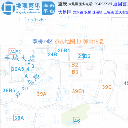
重庆
返回首
大足区服务电话:19942322365
大足区
龙水镇
双桥
珠溪镇
三驱镇
重庆市
双桥39区
点击地图上□弹出信息