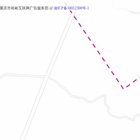
重庆市裕彬互联网广告服务部 @
渝ICP备18012300号-1