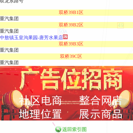
双龙东路号
双桥39B1区
重汽集团
双桥39B2区
重汽集团
中敖镇玉皇沟果园-唐芳水果店
双桥39B3区
重汽集团
双桥39C区
重汽集团