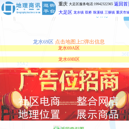
重庆
返回首
大足区服务电话:19942322365
大足区
龙水镇
双桥
珠溪镇
三驱镇
重庆市
龙水69区
点击地图上□弹出信息
龙水69A区
龙水69B区