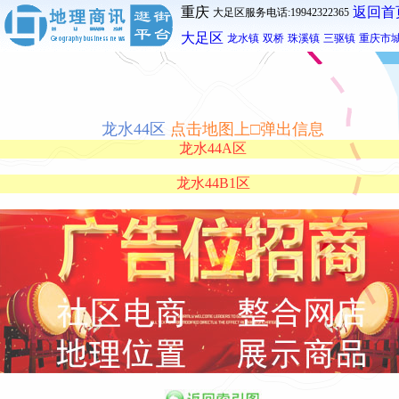
重庆
返回首
大足区服务电话:19942322365
大足区
龙水镇
双桥
珠溪镇
三驱镇
重庆市
龙水44区
点击地图上□弹出信息
龙水44A区
龙水44B1区